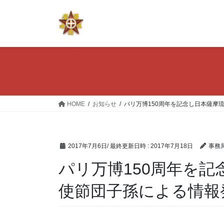
コ
ナ
ン
ビ
テ
ゲ
ン
ー
ツ
シ
へ
ョ
ス
ン
キ
に
ッ
移
HOME
お知らせ
パリ万博150周年を記念し日本薩摩
プ
動
2017年7月6日
/ 最終更新日時 :
2017年7月18日
事務
パリ万博150周年を
使節団子孫による情報